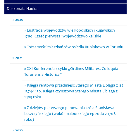
Doskonała Nauka
2020
Lustracja województw wielkopolskich i kujawskich
1789. Część pierwsza: województwo kaliskie
Tożsamości mieszkańców osiedla Rubinkowo w Toruniu
2021
XXI Konferencja z cyklu „Ordines Militares. Colloquia
Torunensia Historica”
Księga rentowa przedmieść Starego Miasta Elbląga z lat
1374-1430. Księga czynszowa Starego Miasta Elbląga z
1403 roku
Z dziejów pierwszego panowania króla Stanisława
Leszczyńskiego (wokół malborskiego epizodu z 1708
roku)
2022