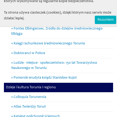
których wykonywane są regularne kopie bezpieczeństwa.
średniowieczu i wczesnej nowożytności
Ta strona używa ciasteczek (cookies), dzięki którym nasz serwis może
Zapomniany Krajobraz. W poszukiwaniu dziedzictwa
działać lepiej.
archeologicznego w lasach ziemi chełmińskiej
Rozumiem
Fontes Elbingenses. Źródła do dziejów średniowiecznego
Elbląga
Księgi rachunkowe średniowiecznego Torunia
Doktoranci w Polsce
Ludzie - miejsce - społeczeństwo: 150 lat Towarzystwa
Naukowego w Toruniu
Pomorski erudyta ksiądz Stanisław Kujot
Dzieje i kultura Torunia i regionu
Colloquia Torunensia
Atlas Twierdzy Toruń
Katalog polichromii ściennych