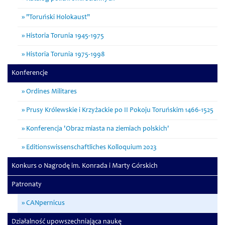
"Toruński Holokaust"
Historia Torunia 1945-1975
Historia Torunia 1975-1998
Konferencje
Ordines Militares
Prusy Królewskie i Krzyżackie po II Pokoju Toruńskim 1466-1525
Konferencja 'Obraz miasta na ziemiach polskich'
Editionswissenschaftliches Kolloquium 2023
Konkurs o Nagrodę im. Konrada i Marty Górskich
Patronaty
CANpernicus
Działalność upowszechniająca naukę