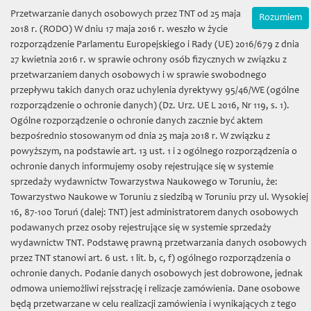
Wybierz język:
Zamówienia on-line
Przetwarzanie danych osobowych przez TNT od 25 maja
Rozumiem
Mój koszyk | (0) 0 zł
2018 r. (RODO) W dniu 17 maja 2016 r. weszło w życie
rozporządzenie Parlamentu Europejskiego i Rady (UE) 2016/679 z dnia
27 kwietnia 2016 r. w sprawie ochrony osób fizycznych w związku z
przetwarzaniem danych osobowych i w sprawie swobodnego
przepływu takich danych oraz uchylenia dyrektywy 95/46/WE (ogólne
rozporządzenie o ochronie danych) (Dz. Urz. UE L 2016, Nr 119, s. 1).
Ogólne rozporządzenie o ochronie danych zacznie być aktem
bezpośrednio stosowanym od dnia 25 maja 2018 r. W związku z
Towarzystwo Naukowe w
powyższym, na podstawie art. 13 ust. 1 i 2 ogólnego rozporządzenia o
ochronie danych informujemy osoby rejestrujące się w systemie
Toruniu
sprzedaży wydawnictw Towarzystwa Naukowego w Toruniu, że:
Towarzystwo Naukowe w Toruniu z siedzibą w Toruniu przy ul. Wysokiej
16, 87-100 Toruń (dalej: TNT) jest administratorem danych osobowych
podawanych przez osoby rejestrujące się w systemie sprzedaży
wydawnictw TNT. Podstawę prawną przetwarzania danych osobowych
przez TNT stanowi art. 6 ust. 1 lit. b, c, f) ogólnego rozporządzenia o
Toggl
ochronie danych. Podanie danych osobowych jest dobrowone, jednak
naviga
odmowa uniemożliwi rejsstrację i relizacje zamówienia. Dane osobowe
będą przetwarzane w celu realizacji zamówienia i wynikających z tego