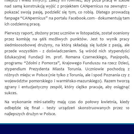
miejscu i wielu innych). Zależy im również, aby poza pracą w szkole
nad samą konstrukcją wyjść z projektem CANpernicus na zewnątrz -
pokazać swoją pasję, podzielić się tym, co robią. Dlatego prowadzą
fanpage “CANpernicus” na portalu Facebook.com - dokumentują tam
ich codzienną pracę.
Pierwszy raport, złożony przez uczniów w listopadzie, został oceniony
przez komisję na 96% możliwych punktów. Jest to wynik pracy
siedmioosobowej drużyny, na którą składają się ludzie z pasją, ale
przede wszystkim - z doświadczeniem. Są wśród nich stypendyści
Edukacyjnej Fundacji im. prof. Romana Czarneckiego, Pasjopolis,
programu “Zdolni z Pomorza”, Krajowego Funduszu na rzecz Dzieci,
stypendium Prezydenta Miasta Torunia. Uczniowie pochodzą z
różnych miejsc w Polsce (nie tylko z Torunia, ale i spod Poznania czy z
województw pomorskiego i warmińsko-mazurskiego). Razem tworzą
zgrany i entuzjastyczny zespół, który ciężko pracuje, aby osiągnąć
sukces.
Na wykonanie mini-satelity mają czas do połowy kwietnia, kiedy
odbędzie się finał - testy urządzeń skonstruowanych przez 10
najlepszych drużyn w Polsce.