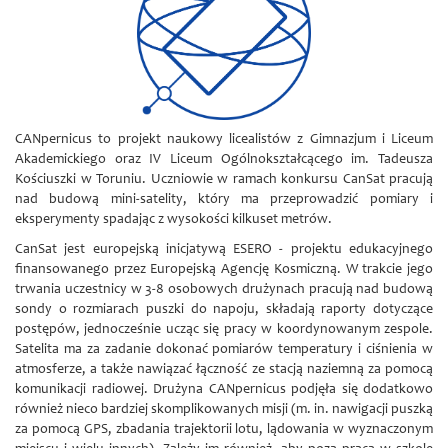
CANpernicus to projekt naukowy licealistów z Gimnazjum i Liceum
Akademickiego oraz IV Liceum Ogólnokształcącego im. Tadeusza
Kościuszki w Toruniu. Uczniowie w ramach konkursu CanSat pracują
nad budową mini-satelity, który ma przeprowadzić pomiary i
eksperymenty spadając z wysokości kilkuset metrów.
CanSat jest europejską inicjatywą ESERO - projektu edukacyjnego
finansowanego przez Europejską Agencję Kosmiczną. W trakcie jego
trwania uczestnicy w 3-8 osobowych drużynach pracują nad budową
sondy o rozmiarach puszki do napoju, składają raporty dotyczące
postępów, jednocześnie ucząc się pracy w koordynowanym zespole.
Satelita ma za zadanie dokonać pomiarów temperatury i ciśnienia w
atmosferze, a także nawiązać łączność ze stacją naziemną za pomocą
komunikacji radiowej. Drużyna CANpernicus podjęła się dodatkowo
również nieco bardziej skomplikowanych misji (m. in. nawigacji puszką
za pomocą GPS, zbadania trajektorii lotu, lądowania w wyznaczonym