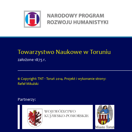
Towarzystwo Naukowe w Toruniu
założone 1875 r.
© Copyright: TNT - Toruń 2014. Projekt i wykonanie strony:
Rafał Mikulski
Partnerzy: