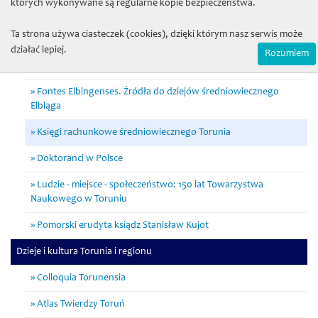
których wykonywane są regularne kopie bezpieczeństwa.
Normowanie miejskiej rzeczywistości w Toruniu w
średniowieczu i wczesnej nowożytności
Ta strona używa ciasteczek (cookies), dzięki którym nasz serwis może
działać lepiej.
Zapomniany Krajobraz. W poszukiwaniu dziedzictwa
Rozumiem
archeologicznego w lasach ziemi chełmińskiej
Fontes Elbingenses. Źródła do dziejów średniowiecznego
Elbląga
Księgi rachunkowe średniowiecznego Torunia
Doktoranci w Polsce
Ludzie - miejsce - społeczeństwo: 150 lat Towarzystwa
Naukowego w Toruniu
Pomorski erudyta ksiądz Stanisław Kujot
Dzieje i kultura Torunia i regionu
Colloquia Torunensia
Atlas Twierdzy Toruń