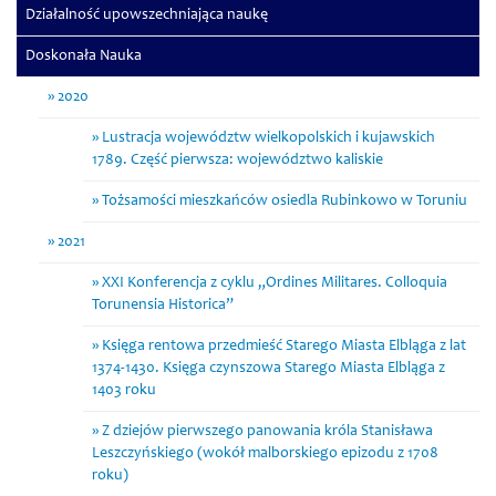
Działalność upowszechniająca naukę
Doskonała Nauka
2020
Lustracja województw wielkopolskich i kujawskich
1789. Część pierwsza: województwo kaliskie
Tożsamości mieszkańców osiedla Rubinkowo w Toruniu
2021
XXI Konferencja z cyklu „Ordines Militares. Colloquia
Torunensia Historica”
Księga rentowa przedmieść Starego Miasta Elbląga z lat
1374-1430. Księga czynszowa Starego Miasta Elbląga z
1403 roku
Z dziejów pierwszego panowania króla Stanisława
Leszczyńskiego (wokół malborskiego epizodu z 1708
roku)