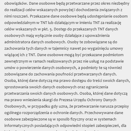
TNT
»
Projekty
»
Granty badawcze
» Księgi rachunkowe
obowiązków. Dane osobowe będą przetwarzane przez okres niezbędny
średniowiecznego Torunia
do realizacji celów wskazanych powyżej i dochodzenia związanych z
nimi roszczeń. Przekazane dane osobowe będą udostępnianie osobom
Granty badawcze
odpowiedzialnym w TNT lub działającym w imieniu TNT za realizację
celów wskazanych w pkt. 5. Dostęp do przekazanych TNT danych
Księga ławnicza Starego Miasta Torunia (1479-1515)
osobowych mają wyłącznie osoby działające z upoważnienia
administratora danych osobowych. Osoby te zobowiązane są do
Niemiecko-polski i polsko-niemiecki słownik historyczny
zachowania tych danych w tajemnicy nawet po wygaśnięciu umowy
Handel morski Gdańska na przełomie XV/XVI w.
wiążącej ich z TNT. Dane osobowe mogą być przekazane podmiotom
zewnętrznym w ramach realizowanych przez nie usług na podstawie
Księgi pruskie w Internecie
umów o powierzenie danych osobowych, a podmioty te są również
zobowiązane do zachowania poufności przetwarzanych danych.
Atlas historyczny miast polskich: Toruń, t. 2
Osoba, której dane dotyczą ma prawo dostępu do treści swoich danych,
Władztwo komunalne w hanzeatyckich miastach Prus i Inflant
sprostowania swoich danych osobowych oraz ograniczenia
w średniowieczu
przetwarzania swoich danych osobowych. Osoba, której dane dotyczą
ma prawo wniesienia skargi do Prezesa Urzędu Ochrony Danych
Średniowieczne rachunki kościołów toruńskich - opracowanie,
Osobowych, w przypadku gdy uzna, że przetwarzanie narusza przepisy
edycja, digitalizacja
ogólnego rozporządzenia o ochronie danych. Przechowywane dane
Atlas historyczny miast polskich, t. 1: Prusy Królewskie i
osobowe zabezpieczone są w sposób fizyczny oraz w systemach
Warmia, t. 3: Mazury, t. 4: Śląsk, t. 5: Małopolska
informatycznych posiadających odpowiedni stopień zabezpieczeń, dla