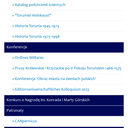
Katalog polichromii ściennych
"Toruński Holokaust"
Historia Torunia 1945-1975
Historia Torunia 1975-1998
Konferencje
Ordines Militares
Prusy Królewskie i Krzyżackie po II Pokoju Toruńskim 1466-1525
Konferencja 'Obraz miasta na ziemiach polskich'
Editionswissenschaftliches Kolloquium 2023
Konkurs o Nagrodę im. Konrada i Marty Górskich
Patronaty
CANpernicus