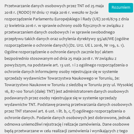
Wybierz język:
Zamówienia on-line
Przetwarzanie danych osobowych przez TNT od 25 maja
Rozumiem
Mój koszyk | (0) 0 zł
2018 r. (RODO) W dniu 17 maja 2016 r. weszło w życie
rozporządzenie Parlamentu Europejskiego i Rady (UE) 2016/679 z dnia
27 kwietnia 2016 r. w sprawie ochrony osób fizycznych w związku z
przetwarzaniem danych osobowych i w sprawie swobodnego
przepływu takich danych oraz uchylenia dyrektywy 95/46/WE (ogólne
rozporządzenie o ochronie danych) (Dz. Urz. UE L 2016, Nr 119, s. 1).
Ogólne rozporządzenie o ochronie danych zacznie być aktem
bezpośrednio stosowanym od dnia 25 maja 2018 r. W związku z
Towarzystwo Naukowe w
powyższym, na podstawie art. 13 ust. 1 i 2 ogólnego rozporządzenia o
ochronie danych informujemy osoby rejestrujące się w systemie
Toruniu
sprzedaży wydawnictw Towarzystwa Naukowego w Toruniu, że:
Towarzystwo Naukowe w Toruniu z siedzibą w Toruniu przy ul. Wysokiej
16, 87-100 Toruń (dalej: TNT) jest administratorem danych osobowych
podawanych przez osoby rejestrujące się w systemie sprzedaży
wydawnictw TNT. Podstawę prawną przetwarzania danych osobowych
przez TNT stanowi art. 6 ust. 1 lit. b, c, f) ogólnego rozporządzenia o
Toggl
ochronie danych. Podanie danych osobowych jest dobrowone, jednak
naviga
odmowa uniemożliwi rejsstrację i relizacje zamówienia. Dane osobowe
będą przetwarzane w celu realizacji zamówienia i wynikających z tego