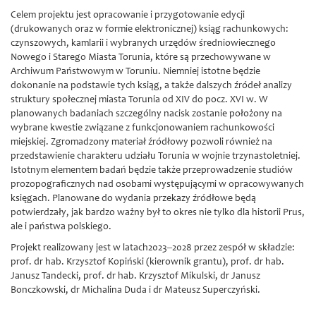
Celem projektu jest opracowanie i przygotowanie edycji
(drukowanych oraz w formie elektronicznej) ksiąg rachunkowych:
czynszowych, kamlarii i wybranych urzędów średniowiecznego
Nowego i Starego Miasta Torunia, które są przechowywane w
Archiwum Państwowym w Toruniu. Niemniej istotne będzie
dokonanie na podstawie tych ksiąg, a także dalszych źródeł analizy
struktury społecznej miasta Torunia od XIV do pocz. XVI w. W
planowanych badaniach szczególny nacisk zostanie położony na
wybrane kwestie związane z funkcjonowaniem rachunkowości
miejskiej. Zgromadzony materiał źródłowy pozwoli również na
przedstawienie charakteru udziału Torunia w wojnie trzynastoletniej.
Istotnym elementem badań będzie także przeprowadzenie studiów
prozopograficznych nad osobami występującymi w opracowywanych
księgach. Planowane do wydania przekazy źródłowe będą
potwierdzały, jak bardzo ważny był to okres nie tylko dla historii Prus,
ale i państwa polskiego.
Projekt realizowany jest w latach2023‒2028 przez zespół w składzie:
prof. dr hab. Krzysztof Kopiński (kierownik grantu),
prof. dr hab.
Janusz Tandecki
,
prof. dr hab. Krzysztof Mikulski
,
dr Janusz
Bonczkowski
, dr Michalina Duda i dr Mateusz Superczyński.