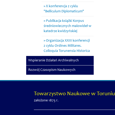
X konferencja z cyklu
"Belliculum Diplomaticum"
Publikacja książki Korpus
średniowiecznych malowideł w
katedrze kwidzyńskiej
Organizacja XXIII konferencji
z cyklu Ordines Militares.
Colloquia Torunensia Historica
Wspieranie Działań Archiwalnych
Rozwój Czasopism Naukowych
Towarzystwo Naukowe w Toruniu
założone 1875 r.