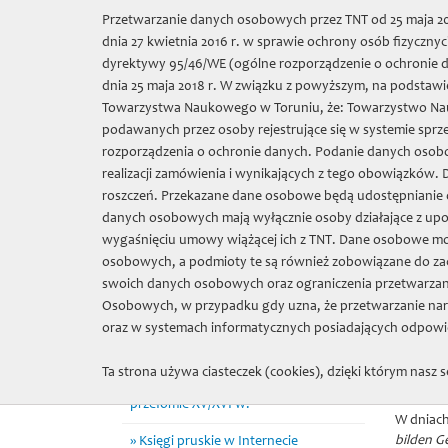
Wybierz język:
Przetwarzanie danych osobowych przez TNT od 25 maja 201
dnia 27 kwietnia 2016 r. w sprawie ochrony osób fizycz
Towarzys
dyrektywy 95/46/WE (ogólne rozporządzenie o ochronie da
dnia 25 maja 2018 r. W związku z powyższym, na podstawie
Towarzystwa Naukowego w Toruniu, że: Towarzystwo Nauko
O nas
Sprze
podawanych przez osoby rejestrujące się w systemie sprz
rozporządzenia o ochronie danych. Podanie danych osobo
realizacji zamówienia i wynikających z tego obowiązków.
TNT
»
Projekty
»
Konferencje
» Editionswissenschaftlich
roszczeń. Przekazane dane osobowe będą udostępnianie o
danych osobowych mają wyłącznie osoby działające z up
Granty badawcze
wygaśnięciu umowy wiążącej ich z TNT. Dane osobowe m
Edi
osobowych, a podmioty te są również zobowiązane do za
Księga ławnicza Starego Miasta
swoich danych osobowych oraz ograniczenia przetwarzan
Torunia (1479-1515)
Osobowych, w przypadku gdy uzna, że przetwarzanie nar
Niemiecko-polski i polsko-niemiecki
oraz w systemach informatycznych posiadających odpowie
słownik historyczny
Ta strona używa ciasteczek (cookies), dzięki którym nasz s
Handel morski Gdańska na
przełomie XV/XVI w.
W dniach
bilden G
Księgi pruskie w Internecie