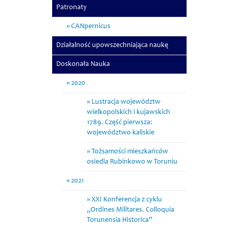
Patronaty
CANpernicus
Działalność upowszechniająca naukę
Doskonała Nauka
2020
Lustracja województw
wielkopolskich i kujawskich
1789. Część pierwsza:
województwo kaliskie
Tożsamości mieszkańców
osiedla Rubinkowo w Toruniu
2021
XXI Konferencja z cyklu
„Ordines Militares. Colloquia
Torunensia Historica”