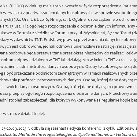
8 r. (RODO) W dniu 17 maja 2016 r. weszło w życie rozporządzenie Parlame
nych w związku z przetwarzaniem danych osobowych i w sprawie swobodnego
two Naukowe w Toruniu
nych) (Dz. Urz. UE L 2016, Nr 119, s. 1). Ogólne rozporządzenie o ochron
 art. 13 ust. 1 i 2 ogólnego rozporządzenia o ochronie danych informujemy
we w Toruniu z siedzibą w Toruniu przy ul. Wysokiej 16, 87-100 Toruń (d
daż wydawnictw
Zapiski Historyczne
Projekty
Zbiory
Jubil
edaży wydawnictw TNT. Podstawę prawną przetwarzania danych osobowych prz
wych jest dobrowone, jednak odmowa uniemożliwi rejsstrację i relizacje
 Dane osobowe będą przetwarzane przez okres niezbędny do realizacji celó
es Kolloquium 2023
sobom odpowiedzialnym w TNT lub działającym w imieniu TNT za realizacj
oważnienia administratora danych osobowych. Osoby te zobowiązane są d
ogą być przekazane podmiotom zewnętrznym w ramach realizowanych prze
tionswissenschaftliches Koll
chowania poufności przetwarzanych danych. Osoba, której dane dotyczą m
ia swoich danych osobowych. Osoba, której dane dotyczą ma prawo wnies
usza przepisy ogólnego rozporządzenia o ochronie danych. Przechowywan
dni stopień zabezpieczeń, dla których wykonywane są regularne kopie be
erwis może działać lepiej.
 25-26.09.2023 r. odbyła się szesnasta edycja konferencji z cyklu Editionsw
eschichte. Methodische Fragestellungen zu Quelleneditionen im Verbund 