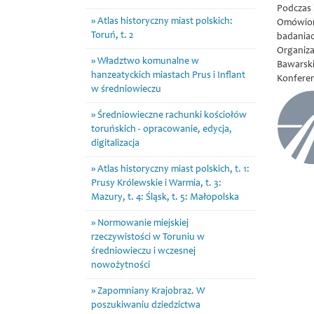
Podczas 
Atlas historyczny miast polskich:
Omówiono
Toruń, t. 2
badania
Organiza
Władztwo komunalne w
Bawarski
hanzeatyckich miastach Prus i Inflant
Konferen
w średniowieczu
Średniowieczne rachunki kościołów
toruńskich - opracowanie, edycja,
digitalizacja
Atlas historyczny miast polskich, t. 1:
Prusy Królewskie i Warmia, t. 3:
Mazury, t. 4: Śląsk, t. 5: Małopolska
Normowanie miejskiej
rzeczywistości w Toruniu w
średniowieczu i wczesnej
nowożytności
Zapomniany Krajobraz. W
poszukiwaniu dziedzictwa