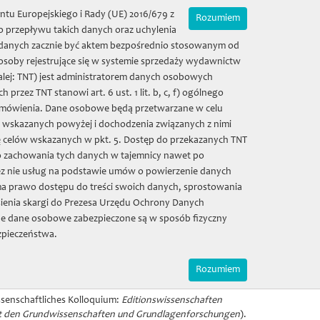
Zamówienia on-line
Mój koszyk | (0) 0 zł
ntu Europejskiego i Rady (UE) 2016/679 z
Rozumiem
 przepływu takich danych oraz uchylenia
ie danych zacznie być aktem bezpośrednio stosowanym od
 osoby rejestrujące się w systemie sprzedaży wydawnictw
alej: TNT) jest administratorem danych osobowych
eusz
Zamówienia
Sala kolumnowa
ez TNT stanowi art. 6 ust. 1 lit. b, c, f) ogólnego
 zamówienia. Dane osobowe będą przetwarzane w celu
w wskazanych powyżej i dochodzenia związanych z nimi
Galeria
Kontakt
ę celów wskazanych w pkt. 5. Dostęp do przekazanych TNT
o zachowania tych danych w tajemnicy nawet po
z nie usług na podstawie umów o powierzenie danych
oquium 2023
a prawo dostępu do treści swoich danych, sprostowania
ienia skargi do Prezesa Urzędu Ochrony Danych
e dane osobowe zabezpieczone są w sposób fizyczny
zpieczeństwa.
Rozumiem
issenschaftliches Kolloquium:
Editionswissenschaften
mit den Grundwissenschaften und Grundlagenforschungen
).