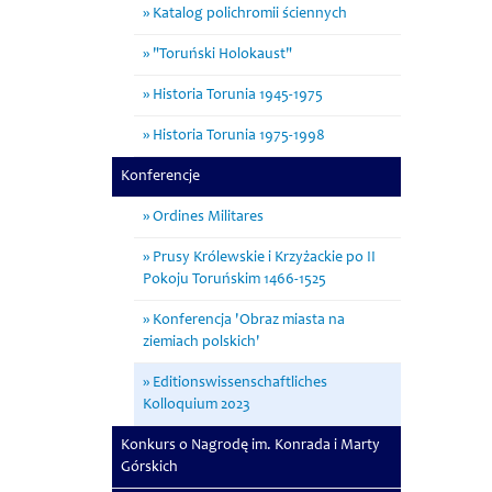
Katalog polichromii ściennych
"Toruński Holokaust"
Historia Torunia 1945-1975
Historia Torunia 1975-1998
Konferencje
Ordines Militares
Prusy Królewskie i Krzyżackie po II
Pokoju Toruńskim 1466-1525
Konferencja 'Obraz miasta na
ziemiach polskich'
Editionswissenschaftliches
Kolloquium 2023
Konkurs o Nagrodę im. Konrada i Marty
Górskich