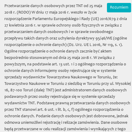
Wybierz język:
Zamówienia on-line
Przetwarzanie danych osobowych przez TNT od 25 maja
Rozumiem
Mój koszyk | (0) 0 zł
2018 r. (RODO) W dniu 17 maja 2016 r. weszło w życie
rozporządzenie Parlamentu Europejskiego i Rady (UE) 2016/679 z dnia
27 kwietnia 2016 r. w sprawie ochrony osób fizycznych w związku z
przetwarzaniem danych osobowych i w sprawie swobodnego
przepływu takich danych oraz uchylenia dyrektywy 95/46/WE (ogólne
rozporządzenie o ochronie danych) (Dz. Urz. UE L 2016, Nr 119, s. 1).
Ogólne rozporządzenie o ochronie danych zacznie być aktem
bezpośrednio stosowanym od dnia 25 maja 2018 r. W związku z
Towarzystwo Naukowe w
powyższym, na podstawie art. 13 ust. 1 i 2 ogólnego rozporządzenia o
ochronie danych informujemy osoby rejestrujące się w systemie
Toruniu
sprzedaży wydawnictw Towarzystwa Naukowego w Toruniu, że:
Towarzystwo Naukowe w Toruniu z siedzibą w Toruniu przy ul. Wysokiej
16, 87-100 Toruń (dalej: TNT) jest administratorem danych osobowych
podawanych przez osoby rejestrujące się w systemie sprzedaży
wydawnictw TNT. Podstawę prawną przetwarzania danych osobowych
przez TNT stanowi art. 6 ust. 1 lit. b, c, f) ogólnego rozporządzenia o
Toggl
ochronie danych. Podanie danych osobowych jest dobrowone, jednak
naviga
odmowa uniemożliwi rejsstrację i relizacje zamówienia. Dane osobowe
będą przetwarzane w celu realizacji zamówienia i wynikających z tego