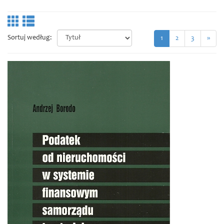
Sortuj według:
1
2
3
»