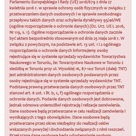
Parlamentu Europejskiego i Rady (UE) 2016/679 z dnia 27
kwietnia 2016 r. w sprawie ochrony osób fizycznych w związku z
przetwarzaniem danych osobowych i w sprawie swobodnego
przepływu takich danych oraz uchylenia dyrektywy 95/46/WE
(ogólne rozporządzenie o ochronie danych) (Dz. Urz. UE L 2016,
Nr 119, s. 1). Ogólne rozporządzenie o ochronie danych zacznie
być aktem bezpośrednio stosowanym od dnia 25 maja 2018 r. W
związku z powyższym, na podstawie art. 13 ust. 1 i 2 ogólnego
rozporządzenia o ochronie danych informujemy osoby
rejestrujące się w systemie sprzedaży wydawnictw Towarzystwa
Naukowego w Toruniu, że: Towarzystwo Naukowe w Toruniu z
siedzibą w Toruniu przy ul. Wysokiej 16, 87-100 Toruń (dalej: TNT)
jest administratorem danych osobowych podawanych przez
osoby rejestrujące się w systemie sprzedaży wydawnictw TNT.
Podstawę prawną przetwarzania danych osobowych przez TNT
stanowi art. 6 ust. 1 lit. b, c, f) ogólnego rozporządzenia o
ochronie danych. Podanie danych osobowych jest dobrowone,
jednak odmowa uniemożliwi rejsstrację i relizacje zamówienia.
Dane osobowe będą przetwarzane w celu realizacji zamówienia i
wynikających z tego obowiązków. Dane osobowe będą
przetwarzane przez okres niezbędny do realizacji celów
wskazanych powyżej i dochodzenia związanych z nimi roszczeń.