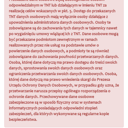
Przekazane dane osobowe będą udostępnianie osobom
odpowiedzialnym w TNT lub działającym w imieniu TNT za
realizację celów wskazanych w pkt. 5. Dostęp do przekazanych
TNT danych osobowych mają wyłącznie osoby działające z
upoważnienia administratora danych osobowych. Osoby te
zobowiązane są do zachowania tych danych w tajemnicy nawet
po wygaśnięciu umowy wiążącej ich z TNT. Dane osobowe mogą
być przekazane podmiotom zewnętrznym w ramach
realizowanych przez nie usług na podstawie umów o
powierzenie danych osobowych, a podmioty te są również
zobowiązane do zachowania poufności przetwarzanych danych.
Osoba, której dane dotyczą ma prawo dostępu do treści swoich
danych, sprostowania swoich danych osobowych oraz
ograniczenia przetwarzania swoich danych osobowych. Osoba,
której dane dotyczą ma prawo wniesienia skargi do Prezesa
Urzędu Ochrony Danych Osobowych, w przypadku gdy uzna, że
przetwarzanie narusza przepisy ogólnego rozporządzenia o
ochronie danych. Przechowywane dane osobowe
zabezpieczone są w sposób fizyczny oraz w systemach
informatycznych posiadających odpowiedni stopień
zabezpieczeń, dla których wykonywane są regularne kopie
bezpieczeństwa.