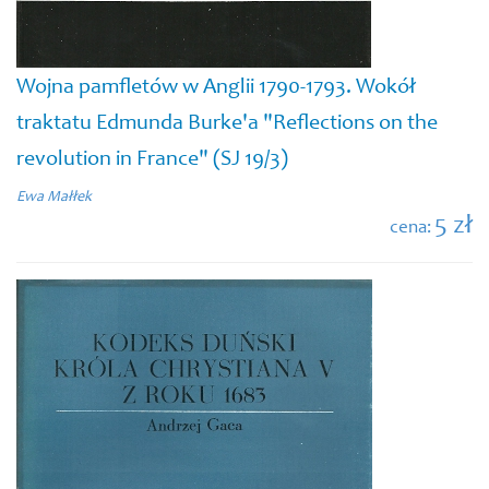
Wojna pamfletów w Anglii 1790-1793. Wokół
traktatu Edmunda Burke'a "Reflections on the
revolution in France" (SJ 19/3)
Ewa Małłek
5 zł
cena: