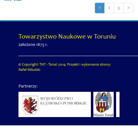
1
2
3
»
Towarzystwo Naukowe w Toruniu
założone 1875 r.
© Copyright: TNT - Toruń 2014. Projekt i wykonanie strony:
Rafał Mikulski
Partnerzy: