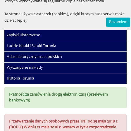
których wykonywane są regularne kopie bezpieczeństwa.
Sectio G (Physiologia)
Sectio H (Medicina)
Ta strona używa ciasteczek (cookies), dzięki którym nasz serwis może
działać lepiej.
Rozumiem
Studia Juridica
Zapiski Historyczne
Ludzie Nauki i Sztuki Torunia
Atlas historyczny miast polskich
Wyczerpane nakłady
Historia Torunia
Płatność za zamówienia drogą elektroniczną (przelewem
bankowym)
Przetwarzanie danych osobowych przez TNT od 25 maja 2018 r.
(RODO) W dniu 17 maja 2016 r. weszło w życie rozporządzenie