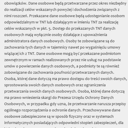
TNT
»
obowiązków. Dane osobowe będą przetwarzane przez okres niezbędny
do realizacji celów wskazanych powyżej i dochodzenia związanych z
Nowości
nimi roszczeń. Przekazane dane osobowe będą udostępnianie osobom
odpowiedzialnym w TNT lub działającym w imieniu TNT za realizację
Filologiczno filozoficzna
celów wskazanych w pkt. 5. Dostęp do przekazanych TNT danych
osobowych mają wyłącznie osoby działające z upoważnienia
Fontes
administratora danych osobowych. Osoby te zobowiązane są do
Popularnonaukowe
zachowania tych danych w tajemnicy nawet po wygaśnięciu umowy
wiążącej ich z TNT. Dane osobowe mogą być przekazane podmiotom
Poza seriami
zewnętrznym w ramach realizowanych przez nie usług na podstawie
umów o powierzenie danych osobowych, a podmioty te są również
Prace Archeologiczne
zobowiązane do zachowania poufności przetwarzanych danych.
Roczniki Towarzystwa Naukowego
Osoba, której dane dotyczą ma prawo dostępu do treści swoich danych,
sprostowania swoich danych osobowych oraz ograniczenia
Sectio C (Geographia et Geologia)
przetwarzania swoich danych osobowych. Osoba, której dane dotyczą
ma prawo wniesienia skargi do Prezesa Urzędu Ochrony Danych
Sectio D (Botanica)
Osobowych, w przypadku gdy uzna, że przetwarzanie narusza przepisy
Sectio E (Zoologia)
ogólnego rozporządzenia o ochronie danych. Przechowywane dane
osobowe zabezpieczone są w sposób fizyczny oraz w systemach
Sectio F (Astronomia)
informatycznych posiadających odpowiedni stopień zabezpieczeń, dla