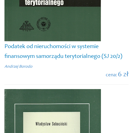
Podatek od nieruchomości w systemie
finansowym samorządu terytorialnego (SJ 20/2)
Andrzej Borodo
6 zł
cena: