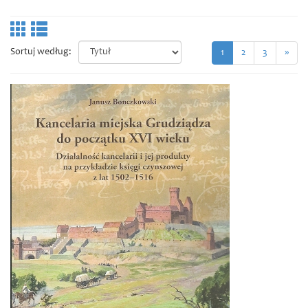
Sortuj według:
1
2
3
»