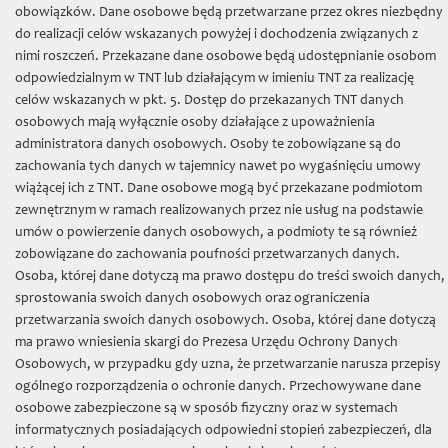
TNT
»
obowiązków. Dane osobowe będą przetwarzane przez okres niezbędny
do realizacji celów wskazanych powyżej i dochodzenia związanych z
Nowości
nimi roszczeń. Przekazane dane osobowe będą udostępnianie osobom
odpowiedzialnym w TNT lub działającym w imieniu TNT za realizację
Filologiczno filozoficzna
celów wskazanych w pkt. 5. Dostęp do przekazanych TNT danych
osobowych mają wyłącznie osoby działające z upoważnienia
Fontes
administratora danych osobowych. Osoby te zobowiązane są do
Popularnonaukowe
zachowania tych danych w tajemnicy nawet po wygaśnięciu umowy
wiążącej ich z TNT. Dane osobowe mogą być przekazane podmiotom
Poza seriami
zewnętrznym w ramach realizowanych przez nie usług na podstawie
umów o powierzenie danych osobowych, a podmioty te są również
Prace Archeologiczne
zobowiązane do zachowania poufności przetwarzanych danych.
Roczniki Towarzystwa Naukowego
Osoba, której dane dotyczą ma prawo dostępu do treści swoich danych,
sprostowania swoich danych osobowych oraz ograniczenia
Sectio C (Geographia et Geologia)
przetwarzania swoich danych osobowych. Osoba, której dane dotyczą
ma prawo wniesienia skargi do Prezesa Urzędu Ochrony Danych
Sectio D (Botanica)
Osobowych, w przypadku gdy uzna, że przetwarzanie narusza przepisy
Sectio E (Zoologia)
ogólnego rozporządzenia o ochronie danych. Przechowywane dane
osobowe zabezpieczone są w sposób fizyczny oraz w systemach
Sectio F (Astronomia)
informatycznych posiadających odpowiedni stopień zabezpieczeń, dla