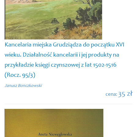
Kancelaria miejska Grudziądza do początku XVI
wieku. Działalność kancelarii i jej produkty na
przykładzie księgi czynszowej z lat 1502-1516
(Rocz. 95/3)
Janusz Bonczkowski
35 zł
cena: