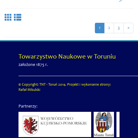
1
2
3
»
Towarzystwo Naukowe w Toruniu
założone 1875 r.
© Copyright: TNT - Toruń 2014. Projekt i wykonanie strony:
Rafał Mikulski
Partnerzy: