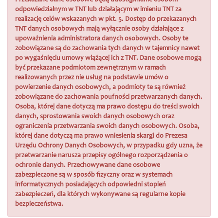
Przekazane dane osobowe będą udostępnianie osobom
odpowiedzialnym w TNT lub działającym w imieniu TNT za
realizację celów wskazanych w pkt. 5. Dostęp do przekazanych
TNT danych osobowych mają wyłącznie osoby działające z
upoważnienia administratora danych osobowych. Osoby te
zobowiązane są do zachowania tych danych w tajemnicy nawet
po wygaśnięciu umowy wiążącej ich z TNT. Dane osobowe mogą
być przekazane podmiotom zewnętrznym w ramach
realizowanych przez nie usług na podstawie umów o
powierzenie danych osobowych, a podmioty te są również
zobowiązane do zachowania poufności przetwarzanych danych.
Osoba, której dane dotyczą ma prawo dostępu do treści swoich
danych, sprostowania swoich danych osobowych oraz
ograniczenia przetwarzania swoich danych osobowych. Osoba,
której dane dotyczą ma prawo wniesienia skargi do Prezesa
Urzędu Ochrony Danych Osobowych, w przypadku gdy uzna, że
przetwarzanie narusza przepisy ogólnego rozporządzenia o
ochronie danych. Przechowywane dane osobowe
zabezpieczone są w sposób fizyczny oraz w systemach
informatycznych posiadających odpowiedni stopień
zabezpieczeń, dla których wykonywane są regularne kopie
bezpieczeństwa.