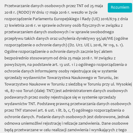
Wybierz język:
Zamówienia on-line
Przetwarzanie danych osobowych przez TNT od 25 maja
Rozumiem
Mój koszyk | (0) 0 zł
2018 r. (RODO) W dniu 17 maja 2016 r. weszło w życie
rozporządzenie Parlamentu Europejskiego i Rady (UE) 2016/679 z dnia
27 kwietnia 2016 r. w sprawie ochrony osób fizycznych w związku z
przetwarzaniem danych osobowych i w sprawie swobodnego
przepływu takich danych oraz uchylenia dyrektywy 95/46/WE (ogólne
rozporządzenie o ochronie danych) (Dz. Urz. UE L 2016, Nr 119, s. 1).
Ogólne rozporządzenie o ochronie danych zacznie być aktem
bezpośrednio stosowanym od dnia 25 maja 2018 r. W związku z
Towarzystwo Naukowe w
powyższym, na podstawie art. 13 ust. 1 i 2 ogólnego rozporządzenia o
ochronie danych informujemy osoby rejestrujące się w systemie
Toruniu
sprzedaży wydawnictw Towarzystwa Naukowego w Toruniu, że:
Towarzystwo Naukowe w Toruniu z siedzibą w Toruniu przy ul. Wysokiej
16, 87-100 Toruń (dalej: TNT) jest administratorem danych osobowych
podawanych przez osoby rejestrujące się w systemie sprzedaży
wydawnictw TNT. Podstawę prawną przetwarzania danych osobowych
przez TNT stanowi art. 6 ust. 1 lit. b, c, f) ogólnego rozporządzenia o
Toggl
ochronie danych. Podanie danych osobowych jest dobrowone, jednak
naviga
odmowa uniemożliwi rejsstrację i relizacje zamówienia. Dane osobowe
będą przetwarzane w celu realizacji zamówienia i wynikających z tego