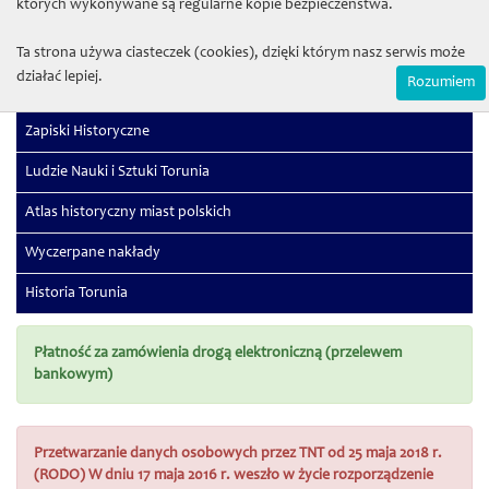
których wykonywane są regularne kopie bezpieczeństwa.
Sectio G (Physiologia)
Sectio H (Medicina)
Ta strona używa ciasteczek (cookies), dzięki którym nasz serwis może
działać lepiej.
Rozumiem
Studia Juridica
Zapiski Historyczne
Ludzie Nauki i Sztuki Torunia
Atlas historyczny miast polskich
Wyczerpane nakłady
Historia Torunia
Płatność za zamówienia drogą elektroniczną (przelewem
bankowym)
Przetwarzanie danych osobowych przez TNT od 25 maja 2018 r.
(RODO) W dniu 17 maja 2016 r. weszło w życie rozporządzenie