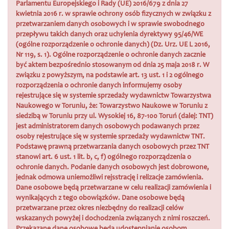
Parlamentu Europejskiego i Rady (UE) 2016/679 z dnia 27
kwietnia 2016 r. w sprawie ochrony osób fizycznych w związku z
przetwarzaniem danych osobowych i w sprawie swobodnego
przepływu takich danych oraz uchylenia dyrektywy 95/46/WE
(ogólne rozporządzenie o ochronie danych) (Dz. Urz. UE L 2016,
Nr 119, s. 1). Ogólne rozporządzenie o ochronie danych zacznie
być aktem bezpośrednio stosowanym od dnia 25 maja 2018 r. W
związku z powyższym, na podstawie art. 13 ust. 1 i 2 ogólnego
rozporządzenia o ochronie danych informujemy osoby
rejestrujące się w systemie sprzedaży wydawnictw Towarzystwa
Naukowego w Toruniu, że: Towarzystwo Naukowe w Toruniu z
siedzibą w Toruniu przy ul. Wysokiej 16, 87-100 Toruń (dalej: TNT)
jest administratorem danych osobowych podawanych przez
osoby rejestrujące się w systemie sprzedaży wydawnictw TNT.
Podstawę prawną przetwarzania danych osobowych przez TNT
stanowi art. 6 ust. 1 lit. b, c, f) ogólnego rozporządzenia o
ochronie danych. Podanie danych osobowych jest dobrowone,
jednak odmowa uniemożliwi rejsstrację i relizacje zamówienia.
Dane osobowe będą przetwarzane w celu realizacji zamówienia i
wynikających z tego obowiązków. Dane osobowe będą
przetwarzane przez okres niezbędny do realizacji celów
wskazanych powyżej i dochodzenia związanych z nimi roszczeń.